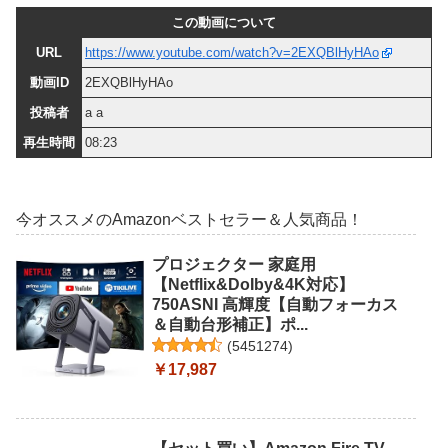
この動画について
URL
https://www.youtube.com/watch?v=2EXQBlHyHAo
動画ID
2EXQBlHyHAo
投稿者
a a
再生時間
08:23
今オススメのAmazonベストセラー＆人気商品！
プロジェクター 家庭用
【Netflix&DoIby&4K対応】
750ASNI 高輝度【自動フォーカス
＆自動台形補正】ポ...
(
5451274
)
￥17,987