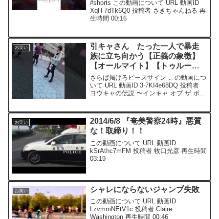
#shorts この動画について URL 動画ID
XqH-7dTk6Q0 投稿者 さきちゃんねる 再
生時間 00:16
引キャさん たった一人で暴走
お笑い
族に立ち向かう【正義の象徴】
【オールマイト】【トゥルーフ
ォルム】【僕ヒデ】 【陽キャの
さらば掲げろピースサイン この動画につ
伝説】
いて URL 動画ID 3-7KI4e68DQ 投稿者
ヨウキャの伝説 〜インキャ オブ ザ ボッ
チ〜 再生時間 01:22
2014/6/8 『奄美警察24時』悪質
お笑い
な！取締り！！
この動画について URL 動画ID
kSrAthc7mFM 投稿者 牧口光彦 再生時間
03:19
シャレにならないジャンプ失敗
お笑い
この動画について URL 動画ID
LzvmmNEtV1c 投稿者 Claire
Washington 再生時間 00:46