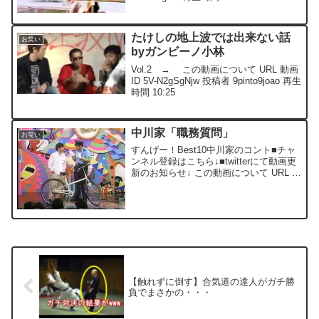
たけしの地上波では出来ない話
お笑い
byガンビーノ小林
Vol.2 → この動画について URL 動画
ID 5V-N2gSgNjw 投稿者 9pinto9joao 再生
時間 10:25
中川家「職務質問」
お笑い
すんげー！Best10中川家のコント■チャ
ンネル登録はこちら↓■twitterにて動画更
新のお知らせ↓ この動画について URL 動
画ID etX1UPVUErE 投稿者
tetsuo132706 再生時間 04:22
【触れずに倒す】合気道の達人がガチ勝
負でまさかの・・・