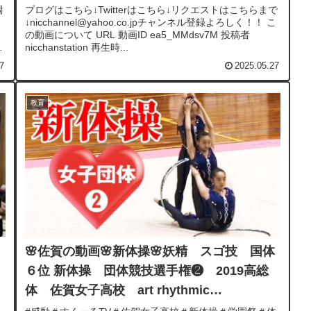
調
ブログはこちら↓Twitterはこちら↓リクエストはこちらまで
↓nicchannel@yahoo.co.jpチャンネル登録よろしく！！ こ
の動画について URL 動画ID ea5_MMdsv7M 投稿者
し
nicchanstation 再生時...
7
2025.05.27
教育
🌸佐賀の動画🌸新体操🌸妖精 スゴ技 国体
６位 新体操 団体競技選手権❷ 2019高総
体 佐賀女子高校 art rhythmic
gymnastics run