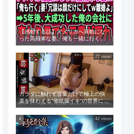
【感動する話】アメリカへ異動にな
った高飛車な妻。俺も一緒に行くと
言うと「冗談は顔だけにしてｗ離婚
よ」→5年後、俺が大成功した会社に
77 views
変わり果てた元妻がやって来て
カラダに触れず言葉だけで極上の快
楽を味わえる"催眠脳イキ"の世界に潜
入♡プロが現役グラドルに催眠をか
けるとまさかの展開に！『給与明細
42 views
#105』毎週日曜24時放送中！