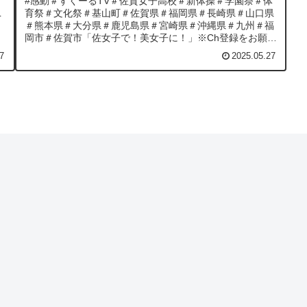
#感動＃すくーるTV＃佐賀女子高校＃新体操＃学園祭＃体
L
育祭＃文化祭＃基山町＃佐賀県＃福岡県＃長崎県＃山口県
＃熊本県＃大分県＃鹿児島県＃宮崎県＃沖縄県＃九州＃福
岡市＃佐賀市「佐女子で！美女子に！」※Ch登録をお願い
します！！(*^▽^*) 佐...
7
2025.05.27