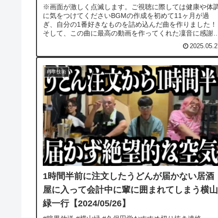
※画面が激しく点滅します。ご視聴に際しては健康や体
に気をつけてくださいBGMの作成を初めて11ヶ月が過
ぎ、自分の1番好きなものを詰め込んだ曲を作りました！
そして、この曲に最高の動画を作ってくれた凜音に感謝
てます！絲浪キヨウはX（旧Twi...
2025.05.2
科学技術
1時間半前に注文したうどんが届かない居酒
屋に入って会計中に輩に囲まれてしまう横山
緑一行【2024/05/26】