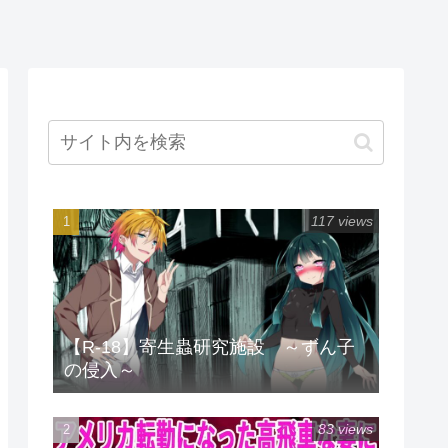
117 views
【R-18】寄生蟲研究施設 ～ずん子
の侵入～
83 views