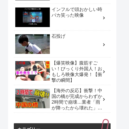
インフルで頭おかしい時
バカ笑った映像
石投げ
【爆笑映像】腹筋すご
い！びっくり外国人！お
もしろ映像大爆発！【衝
撃の瞬間】
【海外の反応】衝撃！中
国の橋が完成からわずか
2時間で崩壊…業者「雨
が降ったから壊れた」ギ
ネス級の手抜き工事に海
外が驚愕！【日本の誇り
ちゃんねる】