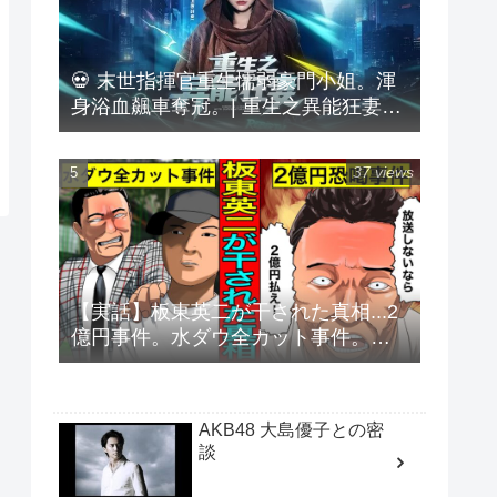
💀 末世指揮官重生懦弱豪門小姐。渾
身浴血飆車奪冠。| 重生之異能狂妻
#DualCultivation
37 views
【実話】板東英二が干された真相...2
億円事件。水ダウ全カット事件。キ
レる老人の末路。
AKB48 大島優子との密
談