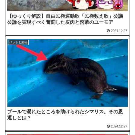
【ゆっくり解説】自由民権運動歌「民権数え歌」公議
公論を実現すべく奮闘した皮肉と啓蒙のユーモア
2024.12.27
ペットと動物
プールで溺れたところを助けられたシマリス。その恩
返しとは？
2024.12.27