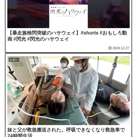
【暴走族検問突破のハサウェイ】#shorts #おもしろ動
画 #閃光 #閃光のハサウェイ
2024.12.27
お笑い
妹と父が救急搬送された。呼吸できなくなり救急車で
24時間生活