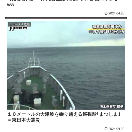
ww
2024.04.20
ニュース＆政治
１０メートルの大津波を乗り越える巡視船｢まつしま｣
＝東日本大震災
2024.04.20