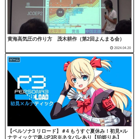
黄海高気圧の作り方 茂木耕作（第2回よんまる会）
2024.04.20
ゲーム
【ペルソナ3 リロード】＃4 もうすぐ夏休み！初見×ル
ナティックで遊ぶP3R※ネタバレあり【狛姫りあ】