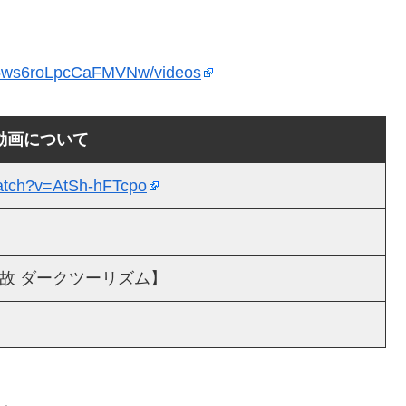
B5ws6roLpcCaFMVNw/videos
動画について
watch?v=AtSh-hFTcpo
 事故 ダークツーリズム】