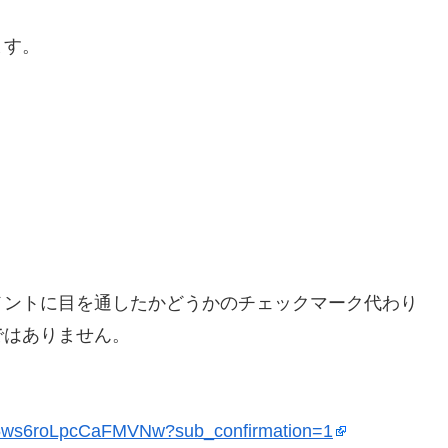
ます。
メントに目を通したかどうかのチェックマーク代わり
ではありません。
B5ws6roLpcCaFMVNw?sub_confirmation=1