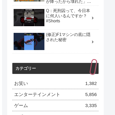
が降ったから壊れた」ギ
ネス級の手抜き工事に海
Q：死刑囚って、今日本
外が驚愕！【日本の誇り
に何人いるんですか？
ちゃんねる】
#Shorts
(修正)F1マシンの底に隠
された秘密
カテゴリー
お笑い
1,382
エンターテインメント
5,856
ゲーム
3,335