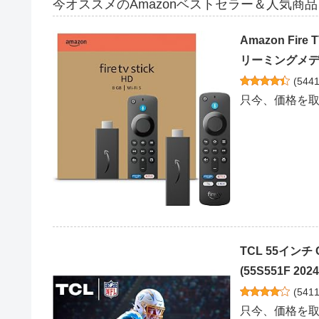
今オススメのAmazonベストセラー＆人気商品
Amazon Fir
リーミングメディ
(
544
只今、価格を
TCL 55インチ 
(55S551F 2024
(
541
只今、価格を