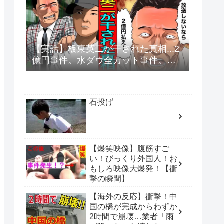
【実話】板東英二が干された真相...2
億円事件。水ダウ全カット事件。キ
レる老人の末路。
石投げ
【爆笑映像】腹筋すご
い！びっくり外国人！お
もしろ映像大爆発！【衝
撃の瞬間】
【海外の反応】衝撃！中
国の橋が完成からわずか
2時間で崩壊…業者「雨