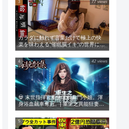
77 views
変わり果てた元妻がやって来て
カラダに触れず言葉だけで極上の快
楽を味わえる"催眠脳イキ"の世界に潜
入♡プロが現役グラドルに催眠をか
けるとまさかの展開に！『給与明細
42 views
#105』毎週日曜24時放送中！
💀 末世指揮官重生懦弱豪門小姐。渾
身浴血飆車奪冠。| 重生之異能狂妻
#DualCultivation
37 views