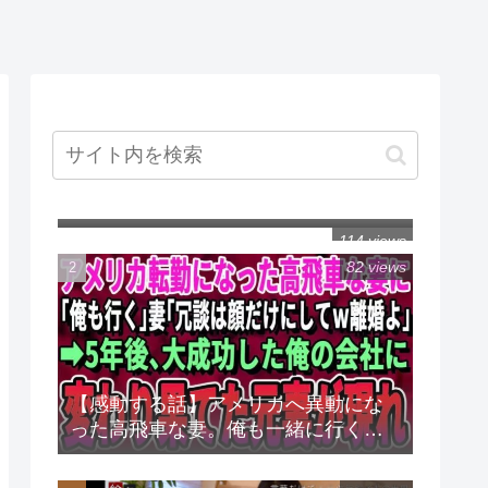
【R-18】寄生蟲研究施設 ～ずん子
の侵入～
114 views
82 views
【感動する話】アメリカへ異動にな
った高飛車な妻。俺も一緒に行くと
言うと「冗談は顔だけにしてｗ離婚
よ」→5年後、俺が大成功した会社に