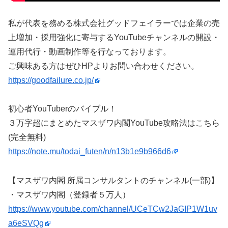
私が代表を務める株式会社グッドフェイラーでは企業の売
上増加・採用強化に寄与するYouTubeチャンネルの開設・
運用代行・動画制作等を行なっております。
ご興味ある方はぜひHPよりお問い合わせください。
https://goodfailure.co.jp/
初心者YouTuberのバイブル！
３万字超にまとめたマスザワ内閣YouTube攻略法はこちら
(完全無料)
https://note.mu/todai_futen/n/n13b1e9b966d6
【マスザワ内閣 所属コンサルタントのチャンネル(一部)】
・マスザワ内閣（登録者５万人）
https://www.youtube.com/channel/UCeTCw2JaGIP1W1uv
a6eSVQg