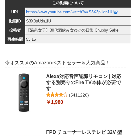
この動画について
URL
https://www.youtube.com/watch?v=S3X3pUdn1IU
動画ID
S3X3pUdn1IU
投稿者
【温泉女子】30代酒飲み女ゆかの日常 Chubby Sake
再生時間
53:15
今オススメのAmazonベストセラー＆人気商品！
Alexa対応音声認識リモコン | 対応
する別売りのFire TV本体が必要で
す
(
5411220
)
￥1,980
FPD チューナーレステレビ 32V 型