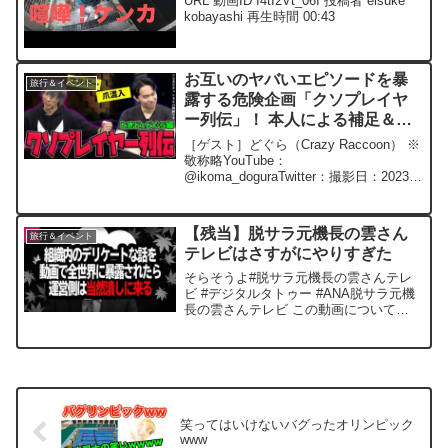
URL 動画ID I4tI2Vt_06I 投稿者 eisuke
kobayashi 再生時間 00:43
お互いのヤバいエピソードを暴
旅行＆イベント
露する危険企画「クソプレイヤ
ー列伝」！ 本人による補足＆釈
明もあります！【どぐらコラ
［ゲスト］どぐら（Crazy Raccoon） ※
ボ】
敬称略YouTube：
@ikoma_doguraTwitter：撮影日：2023年
5月23日どぐらさんのチャンネル側での
コラボ動画も後日公開予定ですので、お
楽しみに！チャンネル登録＆高評価よ...
【残当】脱サラ元機長の雲さん
旅行＆イベント
テレビはさすがにやりすぎた
そらそうよ#脱サラ元機長の雲さんテレ
ビ #デジタルタトゥー #ANA脱サラ元機
長の雲さんテレビ この動画について
URL 動画ID rgWNfuNu6Ms 投稿者 だい
まる / Daimaru 再生時間 05:53
笑ってはいけないバグったオリンピック
www