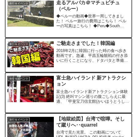
走るアルパカ＠マチュピチュ
旅行＆イベント
（ペルー）
◆ペルーの動画◆世界一周してきまし
た！ ペルー旅行の費用はこちら！ ペル
ーの写真はこちら！ ◆Peru◆South
America◆ この動画について URL 動画
ID 1BOjxiZ4fqQ 投稿者 pocchoron 再生
時間 00:2...
ご馳走さまでした！韓国編
旅行＆イベント
2018年2月に韓国に行った時の食べ歩き
動画です。急遽、平昌五輪観戦の付き添
いに行くことになり、ドタバタと準備し
ての旅となったため、無計画に食べ歩い
てますが、いつものように生温く楽しん
でいただければ幸いです。 この動画につ
富士急ハイランド 新アトラクシ
旅行＆イベント
いて URL 動画...
ョン
富士急ハイランド新アトラクション体験
記(3) 絶叫マシン巡りの腹ごしらえに最
適、「甲斐宝刀信玄館(かいほうとうしん
げんやかた)」 腹が減っては戦ができぬ
－。富士急ハイランド(山梨県)で、絶叫
マシン巡りの腹ごしらえに最適なのが、
【地獄絵図】台湾で喧嘩。そし
旅行＆イベント
10日にオープ...
て蹴りへ‥quarrel
台湾で見た光景。 この動画について