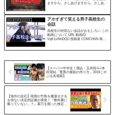
ますから。さしあげますから。さしあげ
ますから 夏の旅館で この動画につい
て URL 動画ID s0rt924e6fE 投稿者 CH怖
い話,都市伝説 再生時間 01...
アホすぎて笑える男子高校生の
エンターテインメント
会話
高校生の何気ない会話がおもしろい この
動画について URL 動画ID
VqK1vlNnDQU 投稿者 COMCHAN 再生
時間 02:19
【スーパー中学生！飛込・玉井陸斗×本
田望結「驚異の腹筋の作り方」2019こや
ぶる名場面】
【海外の反応】韓国が竹島を撤退せざる
を得ない決定的証拠が発覚！『教科書に
載っていない…？』墓穴を掘った検定教
科書が出版されていたことが判明！【日
本の魂】