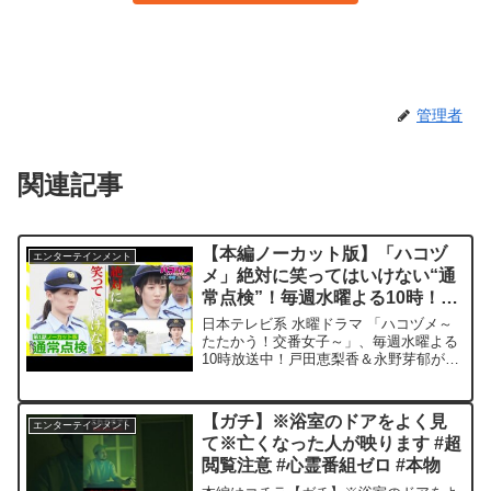
管理者
関連記事
【本編ノーカット版】「ハコヅ
エンターテインメント
メ」絶対に笑ってはいけない“通
常点検”！毎週水曜よる10時！
【戸田恵梨香&永野芽郁 W主演】
日本テレビ系 水曜ドラマ 「ハコヅメ～
【日テレドラマ公式】
たたかう！交番女子～」、毎週水曜よる
10時放送中！戸田恵梨香＆永野芽郁がW
主演！2人はドラマ初共演！ 警察官の制
服を着るのも初！！ワケあり元エース刑
事＆天然新人の交番女子凸凹ペア、誕
【ガチ】※浴室のドアをよく見
エンターテインメント
生！原作は、講談社「...
て※亡くなった人が映ります #超
閲覧注意 #心霊番組ゼロ #本物