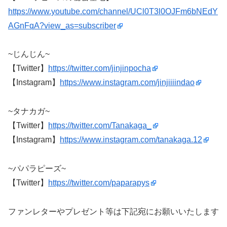
https://www.youtube.com/channel/UCl0T3l0OJFm6bNEdY
AGnFqA?view_as=subscriber
~じんじん~
【Twitter】
https://twitter.com/jinjinpocha
【Instagram】
https://www.instagram.com/jinjiiiindao
~タナカガ~
【Twitter】
https://twitter.com/Tanakaga_
【Instagram】
https://www.instagram.com/tanakaga.12
~パパラピーズ~
【Twitter】
https://twitter.com/paparapys
ファンレターやプレゼント等は下記宛にお願いいたします