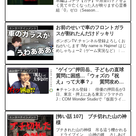
本編はコチラ【ガチ】※浴室のドアをよ
く見て※亡くなった人が映ります心霊番
組「0」ゼロ（Season
2025）++++++++++心霊番組ゼロ初めて
のメンバーシップ「Club ZERO」（クラ
ブゼロ）始まりました！過去最大の特典
お前のせいで車のフロントガラ
エンターテインメント
を盛り込み心...
スが割れたんだけドッキリ
ボンボンTV:チャンネル登録よろしくお
ねがいします !My name is Hajime! はじ
めしゃちょー2（ゲーム実況など）：
twitter: Instagram: 遊戯王用
Twitter:755:LINEスタンプはこちら！はじ
めしゃち...
“ゲイツ”押田岳、子どもの直球
エンターテインメント
質問に困惑…「ウォズの『祝
え』って大事？」 質問攻めに
も笑顔で神対応！ 『仮面ライ
★チャンネル登録： 俳優の押田岳が3
ダージオウ NEXT TIME ゲイツ、
日、東京・押上にある東京ソラマチの
J：COM Wonder Studioで『仮面ライダ
マジェスティ』キャストトーク
ージオウ』テレビシリーズ最終話のその
ショー
後の物語を描く、オリジナルVシネマ
『仮面ライダージオウ NEXT TIME ゲイ
[怖い話 107] ブチ切れた山の神
エンターテインメント
ツ...
様
ブチきれた山の神様 吊る這う轢かれる
ドライブイン 山神の婿 さしあげ