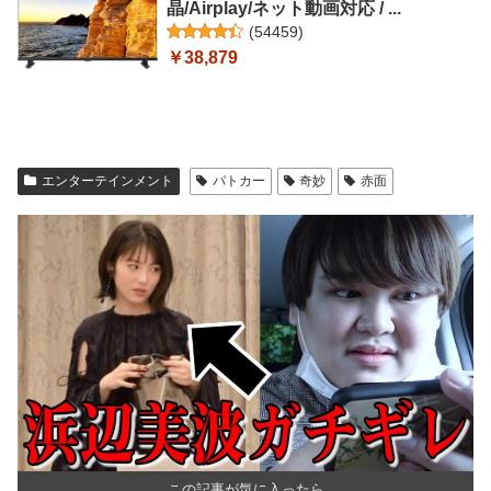
晶/Airplay/ネット動画対応 / ...
(
54459
)
￥38,879
エンターテインメント
パトカー
奇妙
赤面
この記事が気に入ったら