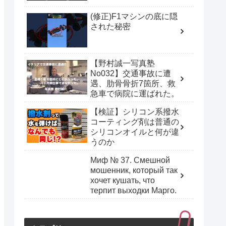
(修正)F1マシンの底に隠
された秘密
【野村誠一写真塾
No032】交通事故に遭
遇、肋骨骨折7箇所、救
急車で病院に運ばれた。
【検証】シリコン系撥水
コーティング剤は普通の
シリコンオイルと何が違
うのか
Миф № 37. Смешной
мошенник, который так
хочет кушать, что
терпит выходки Марго.