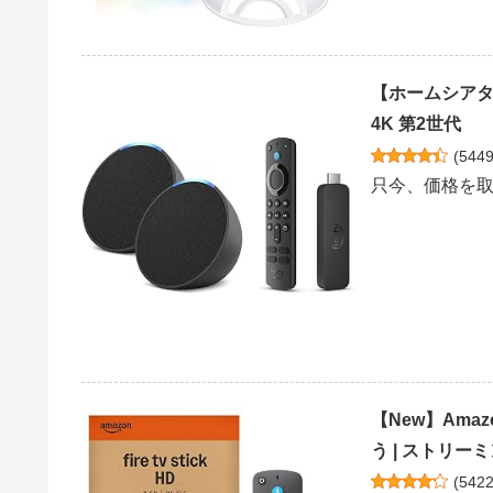
【ホームシアターセッ
4K 第2世代
(
544
只今、価格を
【New】Amazo
う | ストリーミ
(
542