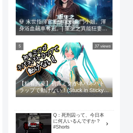
💀 末世指揮官重生懦弱豪門小姐。渾
身浴血飆車奪冠。| 重生之異能狂妻
#DualCultivation
37 views
【粘着拘束】初音ミクがネバネバト
ラップで動けない！(Stuck in Sticky
Glue Trap for MMD)
Q：死刑囚って、今日本
に何人いるんですか？
#Shorts