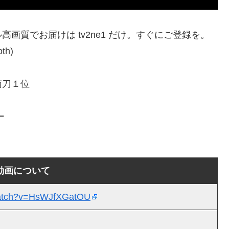
画質でお届けは tv2ne1 だけ。すぐにご登録を。
th)
）
南刀１位
ー
動画について
watch?v=HsWJfXGatOU