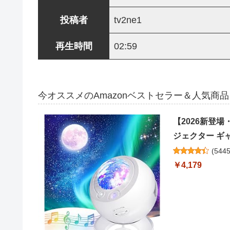
投稿者
tv2ne1
再生時間
02:59
今オススメのAmazonベストセラー＆人気商品
【2026新登
ジェクター ギャ
(
544
￥4,179