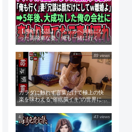
【感動する話】アメリカへ異動にな
った高飛車な妻。俺も一緒に行くと
言うと「冗談は顔だけにしてｗ離婚
よ」→5年後、俺が大成功した会社に
89 views
変わり果てた元妻がやって来て
カラダに触れず言葉だけで極上の快
楽を味わえる"催眠脳イキ"の世界に潜
入♡プロが現役グラドルに催眠をか
けるとまさかの展開に！『給与明細
43 views
#105』毎週日曜24時放送中！