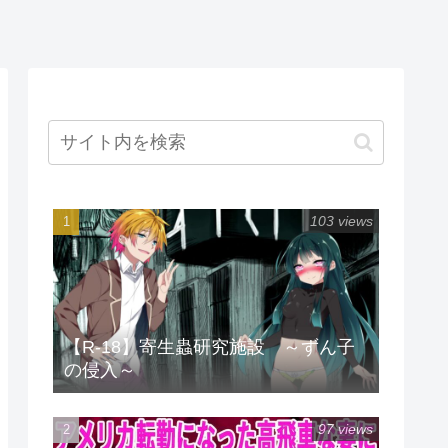
103 views
【R-18】寄生蟲研究施設 ～ずん子
の侵入～
97 views