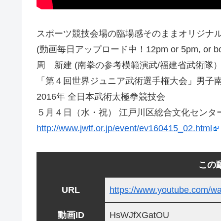
スポーツ競技会場の臨場感そのままオリジナル高
(動画毎日アップロード中！12pm or 5pm, or bo
周 新建 (南拳の参考模範演武/福建省武術隊
「第４回世界ジュニア武術選手権大会」男子
2016年 全日本武術太極拳競技会
５月４日（水・祝） 江戸川区総合文化センタ
http://www.jwtf.or.jp/event/ev160415_02.html
この
URL
https://www.youtube.com/
動画ID
HsWJfXGatOU