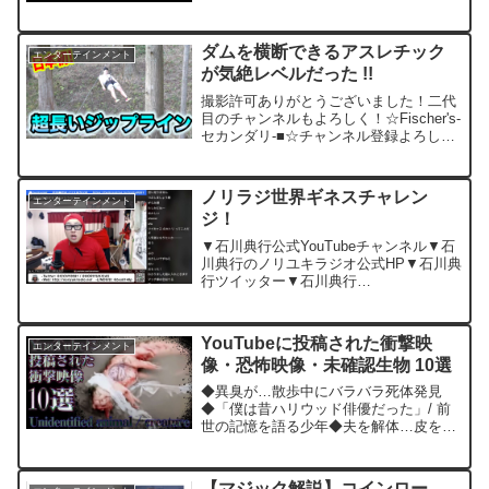
れ、キャラクターの声優を務めた笑福亭
鶴瓶さん、芦田愛菜ちゃん、中島美嘉さ
ん、中井貴一さんが登場した。「怪盗グ
ダムを横断できるアスレチック
エンターテインメント
ルーのミニオン危機一...
が気絶レベルだった !!
撮影許可ありがとうございました！二代
目のチャンネルもよろしく！☆Fischer's-
セカンダリ-■☆チャンネル登録よろしく
ね！■☆Ｔシャツ、パーカーなどのフィ
ッシャーズグッズはこちら！■☆リーダ
ー、シルクロードのツイッター■↓フィッ
ノリラジ世界ギネスチャレン
エンターテインメント
シャーズ...
ジ！
▼石川典行公式YouTubeチャンネル▼石
川典行のノリユキラジオ公式HP▼石川典
行ツイッター▼石川典行
LINE@@bxs8148p========主な配信
サイト========▼ツイキャス
▼OPENREC.TV▼FRESH!▼ニコ生 こ
YouTubeに投稿された衝撃映
エンターテインメント
の...
像・恐怖映像・未確認生物 10選
◆異臭が…散歩中にバラバラ死体発見
◆「僕は昔ハリウッド俳優だった」/ 前
世の記憶を語る少年◆夫を解体…皮を剥
ぎ料理した女◆あと20年で不老不死に /
意識は機械に転送できる◆動画内容今回
は、YouTube上に投稿された衝撃映像・
【マジック解説】コインロー