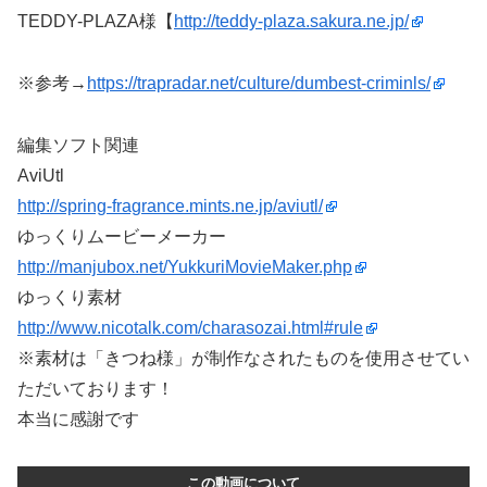
TEDDY-PLAZA様【
http://teddy-plaza.sakura.ne.jp/
※参考→
https://trapradar.net/culture/dumbest-criminls/
編集ソフト関連
AviUtl
http://spring-fragrance.mints.ne.jp/aviutl/
ゆっくりムービーメーカー
http://manjubox.net/YukkuriMovieMaker.php
ゆっくり素材
http://www.nicotalk.com/charasozai.html#rule
※素材は「きつね様」が制作なされたものを使用させてい
ただいております！
本当に感謝です
この動画について