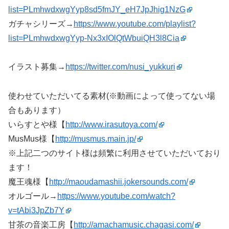
list=PLmhwdxwgYyp8sd5fmJY_eH7JpJhig1NzG
ガチャシリーズ→
https://www.youtube.com/playlist?
list=PLmhwdxwgYyp-Nx3xIOlQtWbuiQH3l8Cia
イラスト募集→
https://twitter.com/nusi_yukkuri
使わせていただいてる素材(※動画によって使ってない場
合もあります）
いらすとや様【
http://www.irasutoya.com/
MusMus様【
http://musmus.main.jp/
※上記二つのサイト様は頻繁に利用させていただいており
ます！
魔王魂様【
http://maoudamashii.jokersounds.com/
オルゴール→
https://www.youtube.com/watch?
v=tAbi3JpZb7Y
甘茶の音楽工房【
http://amachamusic.chagasi.com/