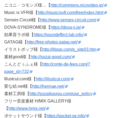
ニコニ・コモンズ様…【
http://commons.nicovideo.jp/
Music is VFR様【
http://musicisvfr.com/free/index.html
Senses Circuit様【
http://www.senses-circuit.com/
DOVA-SYNDROME様【
https://dova-s.jp/
効果音ラボ様【
https://soundeffect-lab.info/
GATAG様【
http://free-photos.gatag.net/
イラストポップ様【
http://illpop.com/p_site03.htm
素材good様【
http://sozai-good.com/
こんとどぅふぇ様【
http://conte-de-fees.com/?
page_id=732
Illustcut.com様【
http://illustcut.com/
変な絵.net様【
http://hennae.net/
素材工房様【
http://sozaikoujou.com/use_policy
フリー音楽素材 H/MIX GALLERY様
【
http://www.hmix.net/
ポケットサウンド様【
https://pocket-se.info/