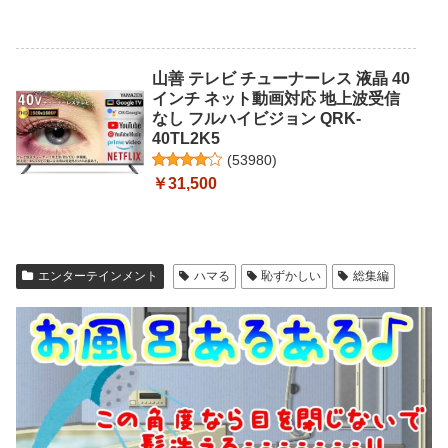
山善 テレビ チューナーレス 液晶 40
インチ ネット動画対応 地上波受信
なし フルハイビジョン QRK-
40TL2K5
(
53980
)
￥31,500
エンターテインメント
ハマる
恥ずかしい
総集編