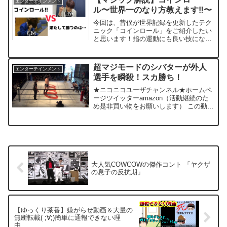
エンターテインメント
恐怖映像・未...
ル〜世界一のなり方教えます‼️〜
今回は、昔僕が世界記録を更新したテク
ニック「コインロール」をご紹介したい
と思います！指の運動にも良い技になり
ますので、是非チャレンジしてみてくだ
さいね。【金森 駿介のSNS】
♦️Twitter♦️♣️Instagram♣️❤️ブログ❤️♠️...
超マジモードのシバターが外人
エンターテインメント
選手を瞬殺！スカ勝ち！
★ニコニコユーザチャンネル★ホームペ
ージツイッターamazon（活動継続のた
め是非買い物をお願いします） この動画
について URL 動画ID l3ni2MeVN2g 投稿
者 PROWRESTLING SHIBATAR ZZ 再
生時間 02:...
大人気COWCOWの傑作コント 「ヤクザ
の息子の反抗期」
【ゆっくり茶番】嫌がらせ動画＆大量の
無断転載( ;∀;)簡単に通報できない理
由、、、、