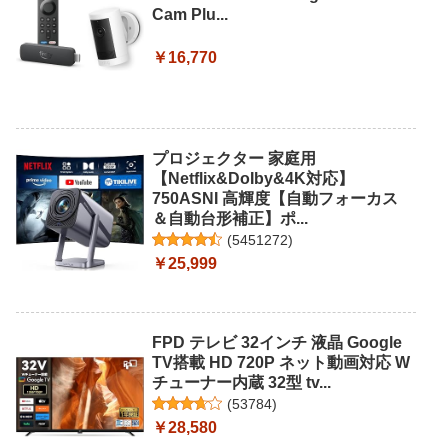
Cam Plu...
￥16,770
プロジェクター 家庭用
【Netflix&DoIby&4K対応】
750ASNI 高輝度【自動フォーカス
＆自動台形補正】ポ...
(
5451272
)
￥25,999
FPD テレビ 32インチ 液晶 Google
TV搭載 HD 720P ネット動画対応 W
チューナー内蔵 32型 tv...
(
53784
)
￥28,580