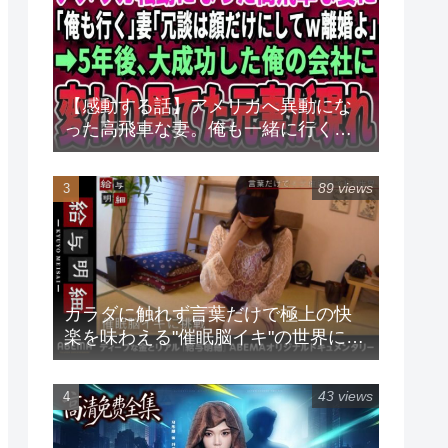
【感動する話】アメリカへ異動にな
った高飛車な妻。俺も一緒に行くと
言うと「冗談は顔だけにしてｗ離婚
よ」→5年後、俺が大成功した会社に
89 views
変わり果てた元妻がやって来て
カラダに触れず言葉だけで極上の快
楽を味わえる"催眠脳イキ"の世界に潜
入♡プロが現役グラドルに催眠をか
けるとまさかの展開に！『給与明細
43 views
#105』毎週日曜24時放送中！