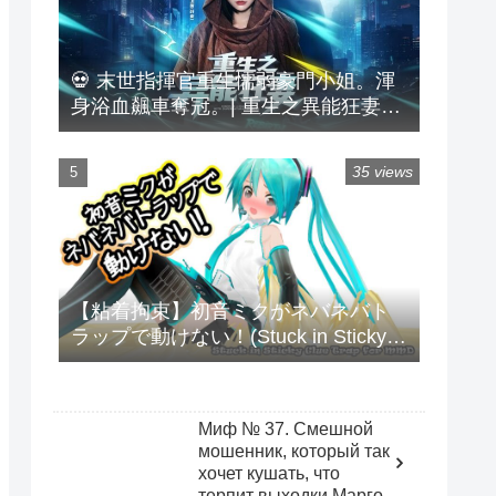
💀 末世指揮官重生懦弱豪門小姐。渾
身浴血飆車奪冠。| 重生之異能狂妻
#DualCultivation
35 views
【粘着拘束】初音ミクがネバネバト
ラップで動けない！(Stuck in Sticky
Glue Trap for MMD)
Миф № 37. Смешной
мошенник, который так
хочет кушать, что
терпит выходки Марго.