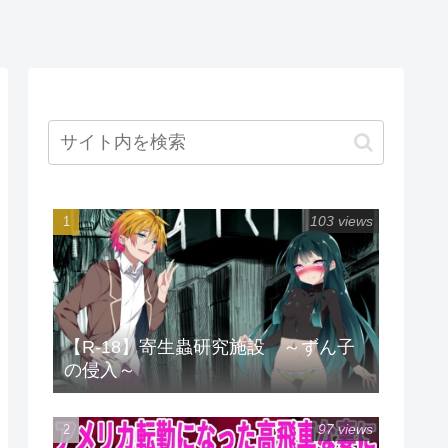
103 views
【R-18】寄生蟲研究施設 ～ずん子
の侵入～
97 views