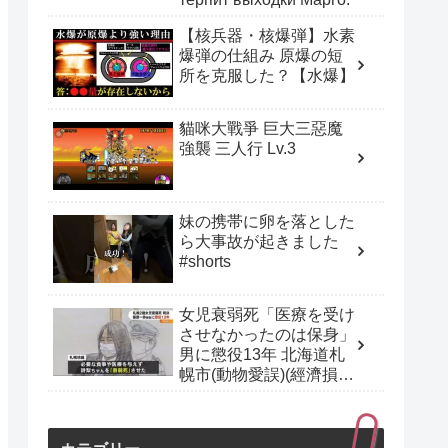
【核兵器・核爆弾】水素
爆弾の仕組み 原爆の短
所を克服した？【水爆】
貓咪大戰爭 巨大三惡魔
強襲 三人行 Lv.3
妹の携帯に卵を落とした
ら大事故が起きました
#shorts
女児衰弱死「医療を受け
させなかったのは保身」
男に懲役13年 北海道札
幌市(動物愛誤)(經濟損
害)(多頭飼育)(育児放棄.
虐待兒童.Neglect child)
(アニマルホーダー)(トキ