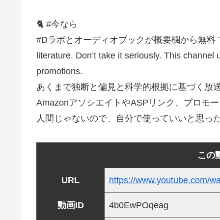
🐈 #今なら
#Dラボとオーディオブックが概要欄から無料 This video is
literature. Don’t take it seriously. This chan
promotions.
あくまで独断と偏見と科学的根拠に基づく放
AmazonアソシエイトやASPリンク、プロ
人間じゃないので、自分で使っていいと思っ
この
URL
https://www.youtube.com/
動画ID
4b0EwPOqeag