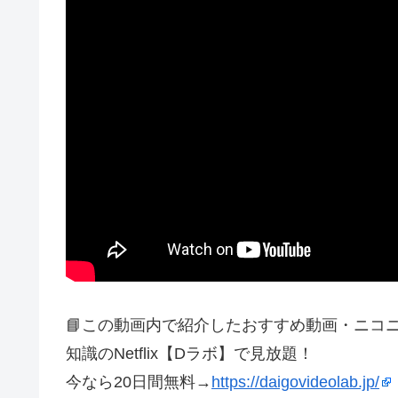
📘この動画内で紹介したおすすめ動画・ニコ
知識のNetflix【Dラボ】で見放題！
今なら20日間無料→
https://daigovideolab.jp/