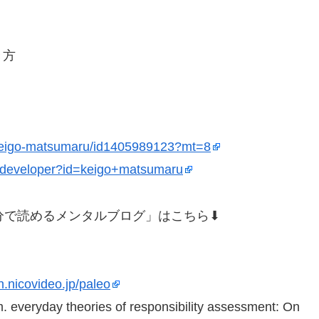
き方
r/keigo-matsumaru/id1405989123?mt=8
ps/developer?id=keigo+matsumaru
3分で読めるメンタルブログ」はこちら⬇︎
ch.nicovideo.jp/paleo
sm. everyday theories of responsibility assessment: On