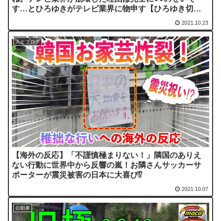
す…とひろゆきがテレビ業界に物申す【ひろゆき切り
抜き/論破/ひげおやじ/TV】
2021.10.23
人とブログ
【海外の反応】「不謹慎極まりない！」隣国のありえ
ない行動に世界中から反響の嵐！お隣さんサッカーサ
ポーターが震災被害の日本に大喜び⁉
2021.10.07
自動車