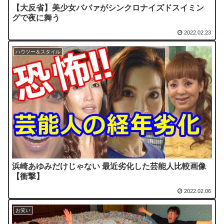
【大反省】美少女ババァがシンクロナイズドスイミン
グで夜に舞う
2022.02.23
ハウツー＆スタイル
浜崎あゆみだけじゃない 最近劣化した芸能人比較画像
【衝撃】
2022.02.06
お笑い