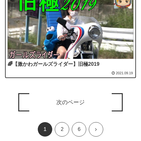
🌈【激かわガールズライダー】旧極2019
2021.09.19
次のページ
1
次
2
6