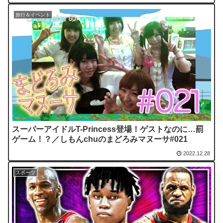
旅行＆イベント
スーパーアイドルT-Princess登場！ゲストなのに…罰
ゲーム！？／しもんchuのまどろみマヌーサ#021
2022.12.28
スポーツ