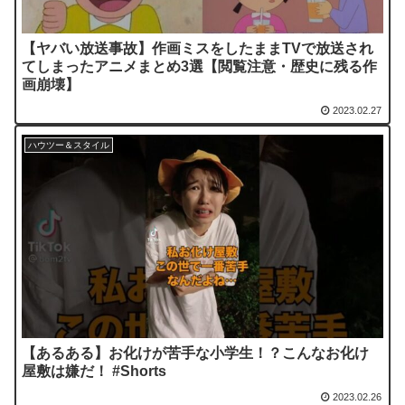
【ヤバい放送事故】作画ミスをしたままTVで放送され
てしまったアニメまとめ3選【閲覧注意・歴史に残る作
画崩壊】
2023.02.27
ハウツー＆スタイル
【あるある】お化けが苦手な小学生！？こんなお化け
屋敷は嫌だ！ #Shorts
2023.02.26