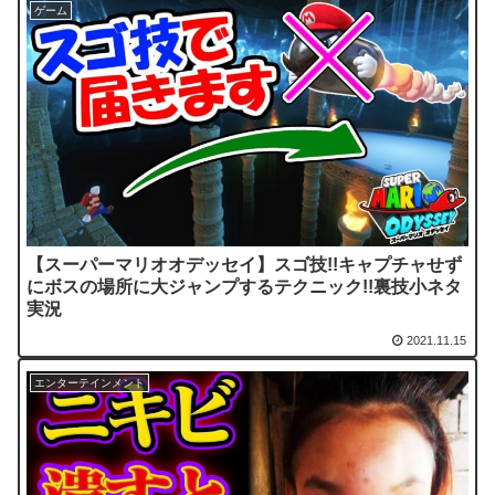
ゲーム
【スーパーマリオオデッセイ】スゴ技!!キャプチャせず
にボスの場所に大ジャンプするテクニック!!裏技小ネタ
実況
2021.11.15
エンターテインメント