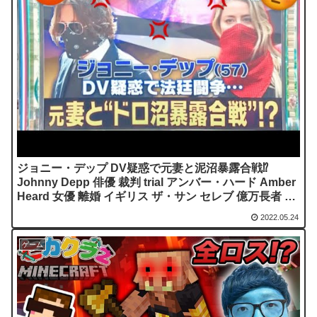
ジョニー・デップ DV疑惑で元妻と泥沼暴露合戦⁉︎
Johnny Depp 俳優 裁判 trial アンバー・ハード Amber
Heard 女優 離婚 イギリス ザ・サン セレブ 億万長者 喧
嘩
2022.05.24
ゲーム